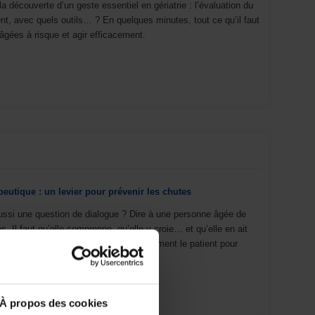
a découverte d’un geste essentiel en gériatrie : l’évaluation du
t, avec quels outils… ? En quelques minutes, tout ce qu’il faut
âgées à risque et agir efficacement.
eutique : un levier pour prévenir les chutes
 aussi une question de dialogue ? Dire à une personne âgée de
. Il faut qu’elle comprenne, qu’elle y croie… et qu’elle en ait
érapeutique entre en jeu : impliquer vraiment le patient pour
À propos des cookies