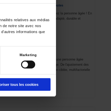
ue au service de la prévention des chutes
sentiel pour limiter le risque de chute chez la personne âgée ! En
rance, il s’agit de créer un programme adapté, durable et
nnalités relatives aux médias
é au quotidien.
on de notre site avec nos
 d'autres informations que
es patients à haut risque de chute
Marketing
asser de l’évaluation à l’action ! Face à une personne âgée
ter le risque : il faut le prendre en charge. De l'ajustement des
ent, découvrez les clés d'une approche ciblée, multifactorielle
oriser tous les cookies