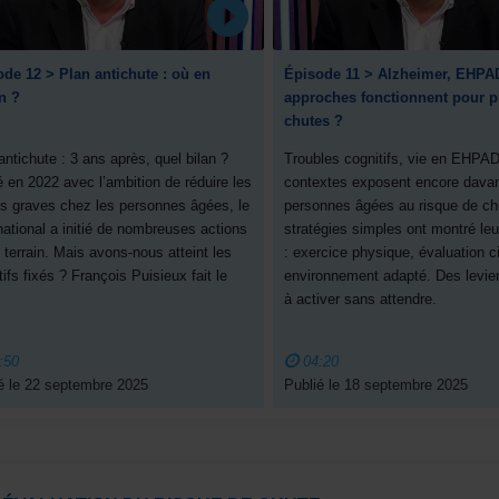
de 12 > Plan antichute : où en
Épisode 11 > Alzheimer, EHPAD
n ?
approches fonctionnent pour pr
chutes ?
antichute : 3 ans après, quel bilan ?
Troubles cognitifs, vie en EHPA
 en 2022 avec l’ambition de réduire les
contextes exposent encore davan
s graves chez les personnes âgées, le
personnes âgées au risque de ch
national a initié de nombreuses actions
stratégies simples ont montré leur
e terrain. Mais avons-nous atteint les
: exercice physique, évaluation c
tifs fixés ? François Puisieux fait le
environnement adapté. Des levie
.
à activer sans attendre.
:50
04:20
é le 22 septembre 2025
Publié le 18 septembre 2025