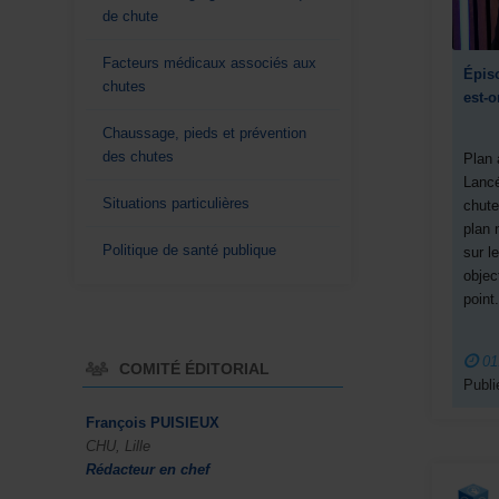
de chute
Facteurs médicaux associés aux
Épiso
chutes
est‑o
Chaussage, pieds et prévention
des chutes
Plan 
Lancé
Situations particulières
chute
plan 
Politique de santé publique
sur l
objec
point
01
COMITÉ ÉDITORIAL
Publi
François PUISIEUX
CHU, Lille
Rédacteur en chef