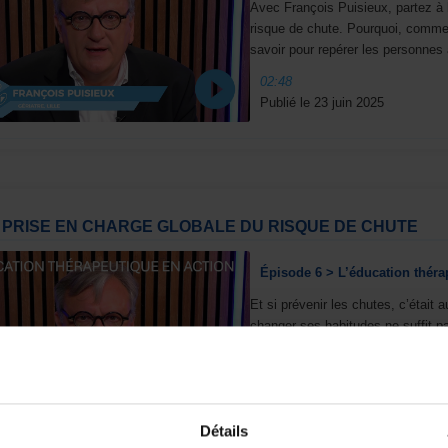
Avec François Puisieux, partez à l
risque de chute. Pourquoi, commen
savoir pour repérer les personnes 
02:48
Publié le 23 juin 2025
PRISE EN CHARGE GLOBALE DU RISQUE DE CHUTE
Épisode 6 > L’éducation thérap
Et si prévenir les chutes, c’était
changer ses habitudes ne suffit pas
envie ! C’est là que l’éducation th
rendre la prévention plus efficace.
02:15
Publié le 10 juillet 2025
Détails