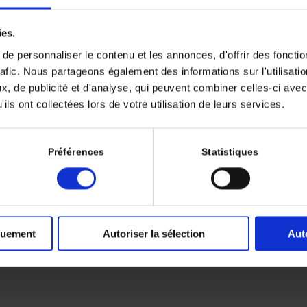
Épisode 5 > L’exercice physiq
ies.
L’activité physique est un outil es
combinant équilibre, force et endu
e personnaliser le contenu et les annonces, d'offrir des fonctio
motivant, pour renforcer la sécurit
rafic. Nous partageons également des informations sur l'utilisati
, de publicité et d'analyse, qui peuvent combiner celles-ci avec
02:28
Publié le 7 juillet 2025
ils ont collectées lors de votre utilisation de leurs services.
Épisode 4 > Prise en charge d
Préférences
Statistiques
Patient à haut risque de chute : p
exposée, il ne suffit pas de consta
traitements à la remise en mouvem
et recommandée.
01:58
quement
Autoriser la sélection
Aut
Publié le 3 juillet 2025