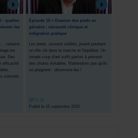
 : quelles
Épisode 10 > Examen des pieds en
évenir les
gériatrie : nécessité clinique et
intégration pratique
D… certains
Les pieds, souvent oubliés, jouent pourtant
tage les
un rôle clé dans la marche et l'équilibre. Un
ute. Des
simple coup d'œil suffit parfois à prévenir
 efficacité
des chutes évitables. N'attendons pas qu'ils
iblée,
se plaignent : observons-les !
rs concrets
02:35
Publié le 15 septembre 2025