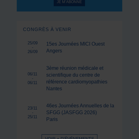
JE M’ABONNE
CONGRÈS À VENIR
25/09
15es Journées MICI Ouest
-
Angers
26/09
3ème réunion médicale et
06/11
scientifique du centre de
-
référence cardiomyopathies
06/11
Nantes
46es Journées Annuelles de la
23/11
SFGG (JASFGG 2026)
-
25/11
Paris
VOIR + D'ÉVÉNEMENTS