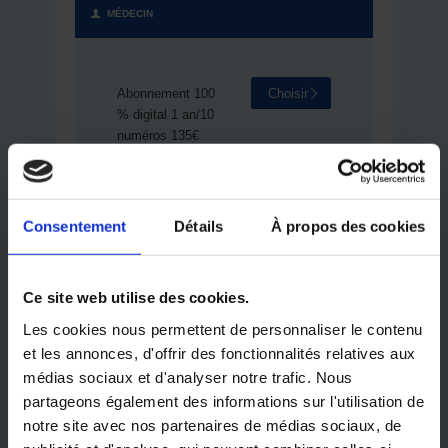
MÉDECIN
Abonnement 100
Choisir
% digital 1 an/10
numéros 135€
TTC
Abonnement
Choisir
Médecins France
Consentement
Détails
À propos des cookies
1 an/10 numéros
190€ TTC
Ce site web utilise des cookies.
Abonnement
Choisir
Les cookies nous permettent de personnaliser le contenu
Médecins France
et les annonces, d'offrir des fonctionnalités relatives aux
2 ans/20 numéros
médias sociaux et d'analyser notre trafic. Nous
305€ TTC
partageons également des informations sur l'utilisation de
notre site avec nos partenaires de médias sociaux, de
Abonnement
Choisir
Médecins Autres