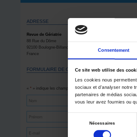
ADRESSE
Revue de Gériatrie
88 Rue du Dôme
92100 Boulogne-Billancourt
Consentement
France
FORMULAIRE DE CONTACT
Ce site web utilise des cook
Les cookies nous permettent d
sociaux et d'analyser notre t
«
*
» indique les champs nécessaires
partenaires de médias sociaux
Nom
vous leur avez fournies ou qu'
Prénom
Sélection
du
Nécessaires
E-
consentement
mail
*