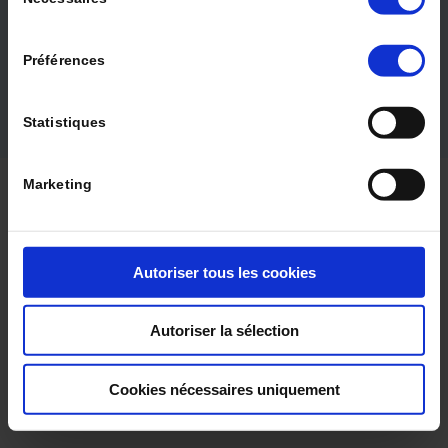
du
Quality of life and well-being in nursing homes
Rev Geriatr 2021 ; 46 (6)
consentement
LIRE LE DOSSIER
Préférences
Statistiques
© 2024 La Revue de Gériatrie |
Qui sommes-nous ?
|
Marketing
Politique éditoriale
|
Contact
|
Mentions légales
|
CGV
|
CGU
|
Protection des données
Autoriser tous les cookies
Autoriser la sélection
Cookies nécessaires uniquement