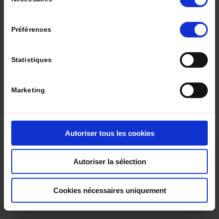
du
Quality of life and well-being in nursing homes
Rev Geriatr 2021 ; 46 (6)
consentement
LIRE LE DOSSIER
Préférences
Statistiques
© 2024 La Revue de Gériatrie |
Qui sommes-nous ?
|
Marketing
Politique éditoriale
|
Contact
|
Mentions légales
|
CGV
|
CGU
|
Protection des données
Autoriser tous les cookies
Autoriser la sélection
Cookies nécessaires uniquement