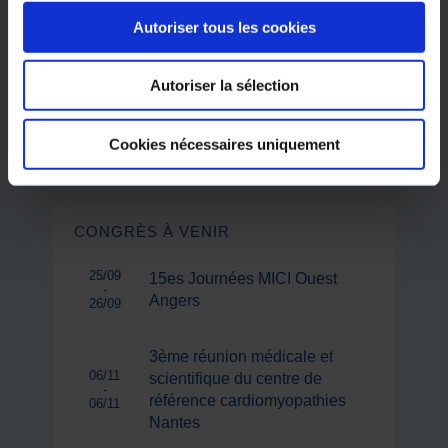
Autoriser tous les cookies
Autoriser la sélection
Volume 51 – Numéro 06 - Juin 2026
Cookies nécessaires uniquement
JE M’ABONNE
CONGRÈS À VENIR
25/09
15es Journées MICI Ouest
-
Angers
26/09
3ème réunion médicale et
06/11
scientifique du centre de
-
référence cardiomyopathies
06/11
Nantes