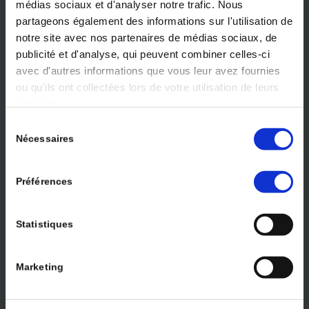
médias sociaux et d'analyser notre trafic. Nous
liens d’intérêts des auteurs en rapport avec les articles publiés sont
partageons également des informations sur l'utilisation de
consultables chez l’éditeur. Tous droits de traduction, d’adaptation et
de reproduction par tous procédés réservés pour tout pays©.
notre site avec nos partenaires de médias sociaux, de
publicité et d'analyse, qui peuvent combiner celles-ci
avec d'autres informations que vous leur avez fournies
ou qu'ils ont collectées lors de votre utilisation de leurs
services.
Sélection
Nécessaires
du
consentement
Préférences
Statistiques
Marketing