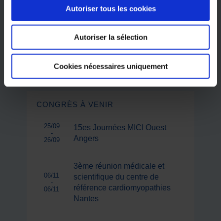
Autoriser tous les cookies
Autoriser la sélection
Volume 51 – Numéro 06 - Juin 2026
JE M’ABONNE
Cookies nécessaires uniquement
CONGRÈS À VENIR
25/09
15es Journées MICI Ouest
-
Angers
26/09
3ème réunion médicale et
06/11
scientifique du centre de
-
référence cardiomyopathies
06/11
Nantes