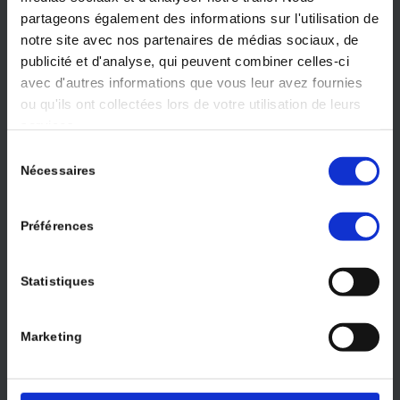
consultables chez l’éditeur. Tous droits de traduction, d’adaptation et
partageons également des informations sur l'utilisation de
de reproduction par tous procédés réservés pour tout pays©.
notre site avec nos partenaires de médias sociaux, de
publicité et d'analyse, qui peuvent combiner celles-ci
avec d'autres informations que vous leur avez fournies
ou qu'ils ont collectées lors de votre utilisation de leurs
services.
Sélection
Nécessaires
du
consentement
Préférences
Statistiques
Marketing