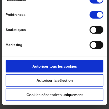
du
Quality of life and well-being in nursing homes
Rev Geriatr 2021 ; 46 (6)
consentement
LIRE LE DOSSIER
Préférences
Statistiques
© 2024 La Revue de Gériatrie |
Qui sommes-nous ?
|
Marketing
Politique éditoriale
|
Contact
|
Mentions légales
|
CGV
|
CGU
|
Protection des données
Autoriser tous les cookies
Autoriser la sélection
Cookies nécessaires uniquement