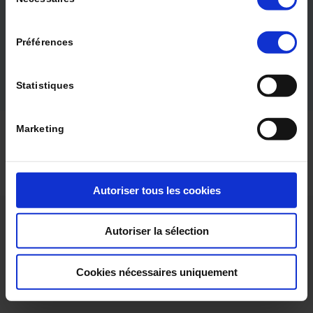
du
Quality of life and well-being in nursing homes
Rev Geriatr 2021 ; 46 (6)
consentement
LIRE LE DOSSIER
Préférences
Statistiques
© 2024 La Revue de Gériatrie |
Qui sommes-nous ?
|
Marketing
Politique éditoriale
|
Contact
|
Mentions légales
|
CGV
|
CGU
|
Protection des données
Autoriser tous les cookies
Autoriser la sélection
Cookies nécessaires uniquement