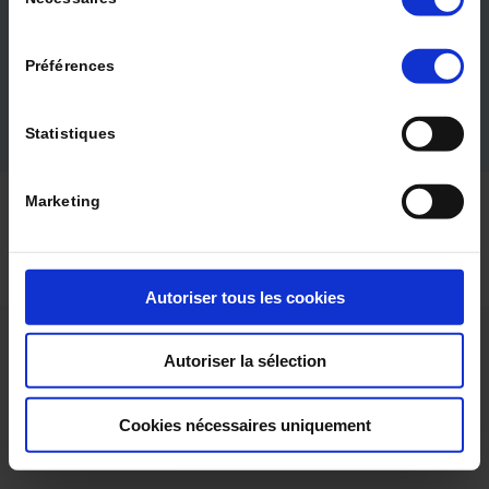
du
Quality of life and well-being in nursing homes
Rev Geriatr 2021 ; 46 (6)
consentement
LIRE LE DOSSIER
Préférences
Statistiques
© 2024 La Revue de Gériatrie |
Qui sommes-nous ?
|
Marketing
Politique éditoriale
|
Contact
|
Mentions légales
|
CGV
|
CGU
|
Protection des données
Autoriser tous les cookies
Autoriser la sélection
Cookies nécessaires uniquement