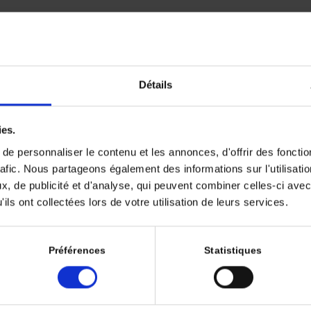
IEILLISSEMENT ! »
ING: ALERT!
Détails
ic BOULANGER
uméro 10 - Décembre 2016
ies.
r 2016 ; 41 (10) : 579.
e personnaliser le contenu et les annonces, d'offrir des fonctio
rafic. Nous partageons également des informations sur l'utilisati
, de publicité et d'analyse, qui peuvent combiner celles-ci avec
ils ont collectées lors de votre utilisation de leurs services.
oup de gueule », mais je préfère parler d’alerte car il nous faut, nous
Préférences
Statistiques
r autour de notre expertise sur le vieillissement.
s’intéressent au « Aging ». Il aura fallu attendre que le baby-boom devienne
ndamentales en biologie-santé trouvent un intérêt au vieillissement et à
it que le vieillissement devient plus qu’intéressant, il devient une