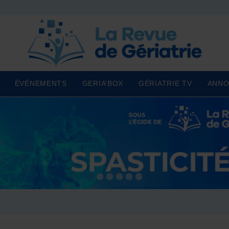
ÉVÉNEMENTS
GERIA’BOX
GÉRIATRIE TV
ANNO
1
2
3
4
5
6