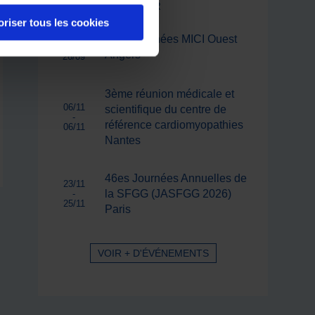
CONGRÈS À VENIR
oriser tous les cookies
25/09
15es Journées MICI Ouest
-
Angers
26/09
3ème réunion médicale et
06/11
scientifique du centre de
-
référence cardiomyopathies
06/11
Nantes
46es Journées Annuelles de
23/11
la SFGG (JASFGG 2026)
-
25/11
Paris
VOIR + D'ÉVÉNEMENTS