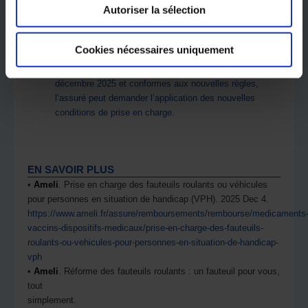
charge. L’objectif est de permettre de régler au mieux
Autoriser la sélection
les dossiers en cours ;
er
• à partir du 1
décembre 2026, seul le nouveau cadre
Cookies nécessaires uniquement
de prise en charge sera applicable.
er
À noter : pour les prescriptions réalisées avant le 1
décembre 2025 et conformes aux nouvelles règles,
l’assuré peut demander l’application des nouvelles
conditions de prise en charge.
EN SAVOIR PLUS
•
Ameli
. Prise en charge des fauteuils roulants ou véhicules
pour personnes en situation de handicap (VPH). 2025 Dec 4.
https://www.ameli.fr/assure/remboursements/rembourse/medicaments
vaccins-dispositifs-medicaux/prise-en-charge-des-fauteuils-
roulants-ou-vehicules-pour-personnes-en-situation-de-handicap-
vph
•
Ameli
. Réforme des fauteuils roulants : un fauteuil pour vous,
tout
simplement.