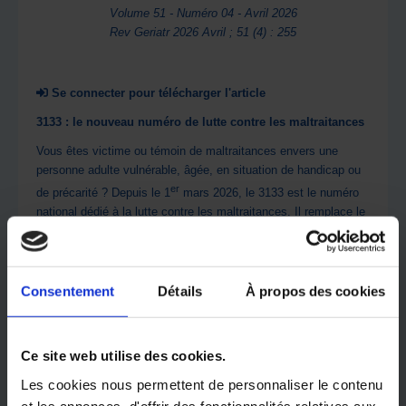
Volume 51 - Numéro 04 - Avril 2026
Rev Geriatr 2026 Avril ; 51 (4) : 255
Se connecter pour télécharger l'article
3133 : le nouveau numéro de lutte contre les maltraitances
Vous êtes victime ou témoin de maltraitances envers une
personne adulte vulnérable, âgée, en situation de handicap ou
er
de précarité ? Depuis le 1
mars 2026, le 3133 est le numéro
national dédié à la lutte contre les maltraitances. Il remplace le
3977. Ce numéro est gratuit et accessible 7 jours/7, de 9 h à
20 h.
La maltraitance envers les personnes vulnérables – personnes
Consentement
Détails
À propos des cookies
âgées, en situation de handicap ou de précarité – est une
réalité préoccupante qui peut prendre différentes formes :
violences physiques, psychologiques, financières ou liées à de
Ce site web utilise des cookies.
la négligence. Elle se manifeste souvent par un abus de
pouvoir ou un défaut de soins, que ce soit à domicile ou en
Les cookies nous permettent de personnaliser le contenu
institution. Ces actes portent gravement atteinte à la dignité et
et les annonces, d'offrir des fonctionnalités relatives aux