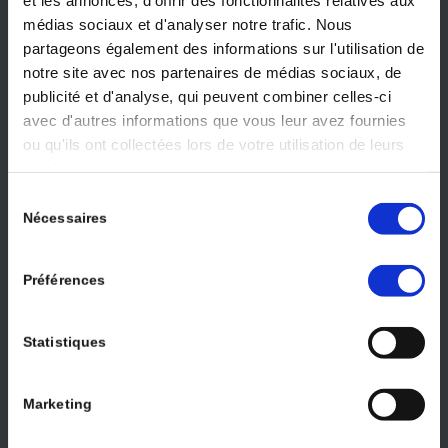
aux droits fondamentaux des personnes particulièrement
médias sociaux et d'analyser notre trafic. Nous
vulnérables. La sensibilisation et le signalement sont
partageons également des informations sur l'utilisation de
essentiels pour briser le silence et protéger les victimes.
notre site avec nos partenaires de médias sociaux, de
publicité et d'analyse, qui peuvent combiner celles-ci
avec d'autres informations que vous leur avez fournies
ou qu'ils ont collectées lors de votre utilisation de leurs
services.
Sélection
Nécessaires
du
consentement
Préférences
Statistiques
Marketing