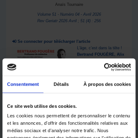
Anaïs Tournaire
Volume 51 - Numéro 04 - Avril 2026
Rev Geriatr 2026 Avril ; 51 (4) : 256
Se connecter pour télécharger l'article
L’âge, c’est dans la tête !
Bertrand FOUGÈRE, Alix
LEFIEF-DELCOURT,
préface d’Antoine DE
CAUNES
« Le vieillissement est trop
Consentement
Détails
À propos des cookies
souvent abordé comme un
problème à résoudre, un
défaut à corriger, un
Ce site web utilise des cookies.
processus à ralentir coûte
que coûte. […] Comme si
Les cookies nous permettent de personnaliser le contenu
vieillir était une anomalie.
et les annonces, d'offrir des fonctionnalités relatives aux
Comme si le passage du
médias sociaux et d'analyser notre trafic. Nous
temps devait être caché
partageons également des informations sur l'utilisation de