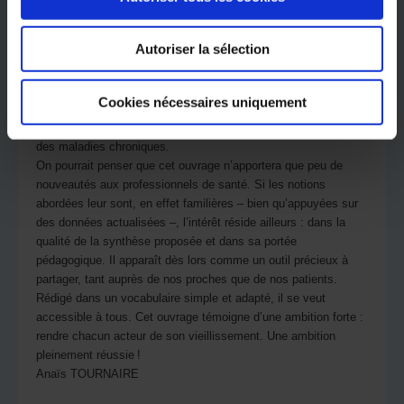
les croyances que nous y associons qui empêchent de nous
épanouir et d’être pleinement.
Autoriser la sélection
Destiné au grand public, ce livre propose une approche globale,
multidimensionnelle et résolument préventive du vieillissement.
Sans tabou et avec efficacité, il balaie les idées reçues,
Cookies nécessaires uniquement
explique et permet de comprendre les recommandations
concernant l’hygiène de vie et contribue ainsi à la prévention
des maladies chroniques.
On pourrait penser que cet ouvrage n’apportera que peu de
nouveautés aux professionnels de santé. Si les notions
abordées leur sont, en effet familières – bien qu’appuyées sur
des données actualisées –, l’intérêt réside ailleurs : dans la
qualité de la synthèse proposée et dans sa portée
pédagogique. Il apparaît dès lors comme un outil précieux à
partager, tant auprès de nos proches que de nos patients.
Rédigé dans un vocabulaire simple et adapté, il se veut
accessible à tous. Cet ouvrage témoigne d’une ambition forte :
rendre chacun acteur de son vieillissement. Une ambition
pleinement réussie !
Anaïs TOURNAIRE