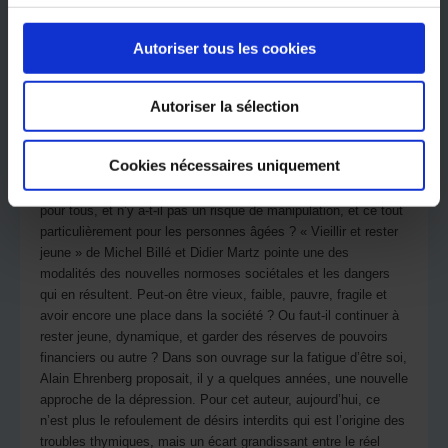
limites floues, et des
intrusions possibles entre
sphère privée et publique.
Autoriser tous les cookies
À tous les âges, le culte
de la performance, la
Autoriser la sélection
réussite sociale
apparaissent actuellement
comme de nouvelles
Cookies nécessaires uniquement
règles du jeu social.
L’enjeu est-il accessible
pour tous, et n’y a-t-il pas un risque de manipulation, et ce tout
particulièrement pour les personnes âgées ? « Vieillir et rester
jeune » de Michel Billé et Didier Martz pointe une des
modalités des nouvelles normoses sociétales et les dangers
qui en résultent. Peut-on être vieux, faible, pauvre, fragile et
avoir encore une place dans la société ? Ou faut-il continuer à
rester jeune, dynamique, et garder des réserves de pouvoirs
financiers ou autre ? Dans son ouvrage sur la fatigue d’être soi,
Alain Ehrenberg proposait, il y a quelques années, une nouvelle
approche de la dépression. Pour cet auteur, aujourd’hui, ce
n’est plus le refoulement de désirs interdits qui est l’origine des
troubles thymiques, mais un écart grandissant entre le réel