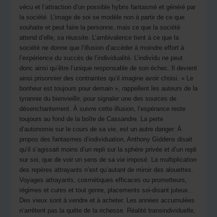
vécu et l’attraction d’un possible hybris fantasmé et généré par
la société. L’image de soi se modèle non à partir de ce que
souhaite et peut faire la personne, mais ce que la société
attend d’elle, sa réussite. L’ambivalence tient à ce que la
société ne donne que l’illusion d’accéder à moindre effort à
l’expérience du succès de l’individualité. L’individu ne peut
donc ainsi qu’être l’unique responsable de son échec. Il devient
ainsi prisonnier des contraintes qu’il imagine avoir choisi. « Le
bonheur est toujours pour demain », rappellent les auteurs de la
tyrannie du bienvieillir, pour signaler une des sources de
désenchantement. À suivre cette illusion, l’espérance reste
toujours au fond de la boîte de Cassandre. La perte
d’autonomie sur le cours de sa vie, est un autre danger. À
propos des fantasmes d’individuation, Anthony Giddens disait
qu’il s’agissait moins d’un repli sur la sphère privée et d’un repli
sur soi, que de voir un sens de sa vie imposé. La multiplication
des repères attrayants n’est qu’autant de miroir des alouettes.
Voyages attrayants, cosmétiques efficaces ou prometteurs,
régimes et cures et tout genre, placements soi-disant juteux…
Des vieux sont à vendre et à acheter. Les années accumulées
n’arrêtent pas la quête de la richesse. Réalité transindividuelle,