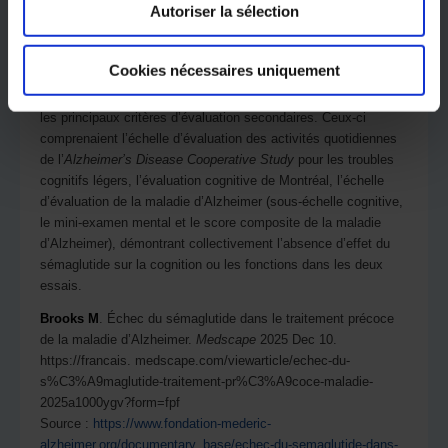
Autoriser la sélection
et le placebo (p = 0,7 : non significatif) dans EVOKE et une
différence de 0,15 point entre le sémaglutide et le placebo dans
EVOKE+ (p = 0,4 : non significatif).
Cookies nécessaires uniquement
Les analyses descriptives n’ont également révélé aucune
différence significative entre le sémaglutide et le placebo sur
les principaux critères d’évaluation secondaires. Ceux-ci
comprenaient l’échelle d’évaluation des activités quotidiennes
de l’
Alzheimer’s Disease Cooperative Study
pour les troubles
cognitifs légers, l’évaluation cognitive de Montréal, l’échelle
d’évaluation de la maladie d’Alzheimer (sous-échelle cognitive,
le mini-examen mental et le score composite de la maladie
d’Alzheimer), démontrant collectivement l’absence d’effet du
sémaglutide sur la cognition ou les fonctions dans les deux
essais.
Brooks M
. Échec du sémaglutide dans le traitement précoce
de la maladie d’Alzheimer.
Medscape
2025 Dec 10.
https://francais. medscape.com/viewarticle/echec-du-
s%C3%A9maglutide-traitement-pr%C3%A9coce-maladie-
2025a1000ygv?form=fpf
Source :
https://www.fondation-mederic-
alzheimer.org/documentary_base/echec-du-semaglutide-dans-