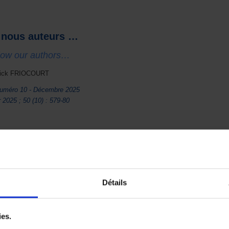
 nous auteurs …
llow our authors…
rick FRIOCOURT
uméro 10 - Décembre 2025
 2025 ; 50 (10) : 579-80
Détails
ies.