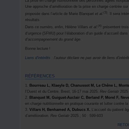
La prise en charge nutritionnelle des personnes âgées hospitali
Une approche d’amélioration de la prise en charge centrée sur l
(3)
proposée dans l’article de Marie Blanquet
et al.
. Il sera int
résultats.
(4)
Dans ce numéro, enfin, Hélène Villars
et al.
présentent troi
d’urgence (SFMU) pour l’élaboration d’un guide d’accueil dans 
d’accompagnement du grand âge.
Bonne lecture !
Liens d’intérêts :
l’auteur déclare ne pas avoir de liens d’intérê
RÉFÉRENCES
1.
Bourreau L, Klaeyle D, Chanussot M, Le Chêne L, Mon
l’Ouest et du Centre, Brest, 16-17 mai 2025.
Rev Geriatr
2025 
2.
Blanquet M, Guiguet-Auclair C, Berland P, Morel F, Neve
en charge nutritionnelle en pratique courante et lutter contre l
3.
Villars H, Benhamed A, Dubucs X.
L’accueil du patient âg
d’amélioration.
Rev Geriatr
2025 ; 50 : 599-603
RETOU