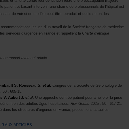
sées et la lutte contre leur dénutrition reste une préoccupation majeure.
e patient et faisant intervenir une chaîne de professionnels de l’hôpital est
éressant de voir si ce modèle peut être reproduit et quels seront les
s recommandations issues d’un travail de la Société française de médecine
les services d’urgence en France et rappellent la
Charte d’éthique
ts en rapport avec cet article.
tembault S, Rousseau S,
et al.
Congrès de la Société de Gérontologie de
; 50 : 605-15.
s V, Aubert J,
et al.
Une approche centrée patient pour améliorer la prise
a dénutrition des adultes âgés hospitalisés.
Rev Geriatr
2025 ; 50 : 617-21.
é dans les structures d’urgence en France, propositions actuelles
R AUX ARTICLES