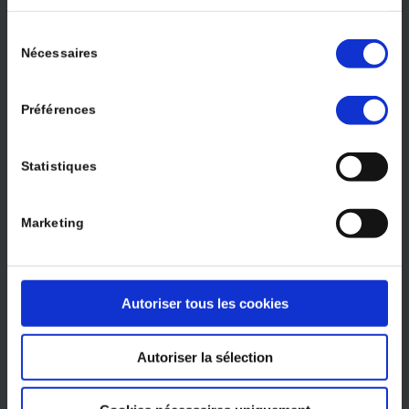
services.
De l’Association Nationale des Gériatres et
Sélection
Gérontologues Libéraux (
ANGGEL
)
Nécessaires
du
consentement
De l’association nationale des médecins
Préférences
coordonnateurs et du secteur médico-social
(
MCOOR
)
Statistiques
De l’Association des Jeunes Gériatres (
AJG
)
Marketing
Autoriser tous les cookies
Autoriser la sélection