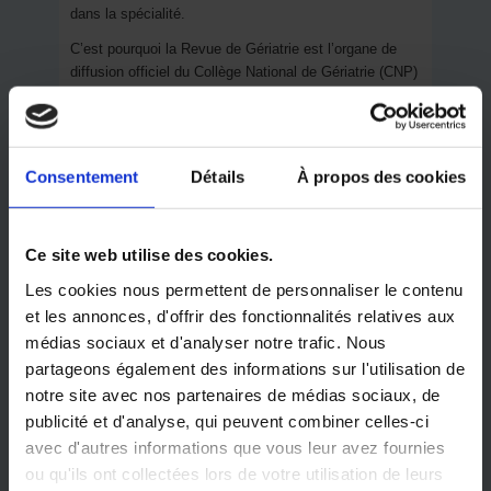
dans la spécialité.
C’est pourquoi la Revue de Gériatrie est l’organe de
diffusion officiel du Collège National de Gériatrie (CNP)
qui est composé de :
La Société Française de Gériatrie et Gérontologie
(
SFGG
)
Consentement
Détails
À propos des cookies
Du Collège National des Enseignants Chercheurs
de Gériatrie (
CNEG
)
Ce site web utilise des cookies.
Du Syndicat National de Gérontologie Clinique
Les cookies nous permettent de personnaliser le contenu
(
SNGC
)
et les annonces, d'offrir des fonctionnalités relatives aux
médias sociaux et d'analyser notre trafic. Nous
De la Fédération Française de Associations des
partageons également des informations sur l'utilisation de
Médecins Coordonnateurs en EHPAD (
FFAMCO-
notre site avec nos partenaires de médias sociaux, de
EHPAD
)
publicité et d'analyse, qui peuvent combiner celles-ci
avec d'autres informations que vous leur avez fournies
Du Syndicat CSMF des médecins coordonnateurs
ou qu'ils ont collectées lors de votre utilisation de leurs
en EHPAD (
SMCG-CSMF
)