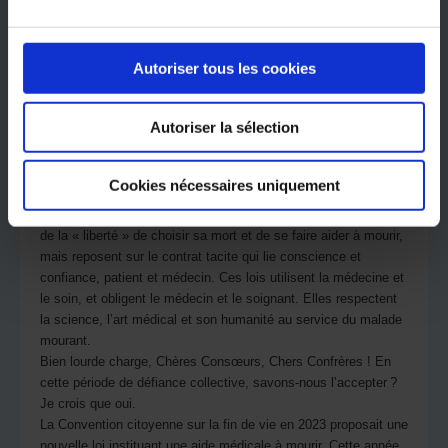
assistance à personne en danger. Ces lois qui mettent en
éthique et en droit les pratiques médicales ancestrales
discrètes d’humanité et de sollicitude, et clarifient les
indications floues du cocktail dit « lytique » d’Henri Laborit
Autoriser tous les cookies
depuis le début des années soixante.
Après les lois néerlandaise de 2001 et belge de 2002, qui
Autoriser la sélection
essentiellement dépénalisent a posteriori et au cas par cas le
don de la mort, ces lois françaises de 2005 et 2016 sur la fin
de vie expriment le consensus national des Français en faveur
Cookies nécessaires uniquement
des soins palliatifs. Évidemment, ces lois françaises ne
renforcent pas les droits exclusifs des citoyens bénéficiaires
de la « liberté » de choisir sa mort et de se faire aider à mourir,
mais reposent sur le contrat tacite qui lie conscience et
confiance, patient et médecin. Ces lois utilisent la médecine et
le soin, et obligent le médecin et le soignant. Elles respectent
la science, l’art médical et son humanité au service du malade
mourant.
Bien lourde charge, Chères Consœurs, Chers Confrères ! En
cette période de défiance collective, savons-nous l’accepter ?
Je crois que oui.
La Convention citoyenne sur la fin de vie en 2023 proposait une
nouvelle loi instituant une aide médicale à mourir. Cette année,